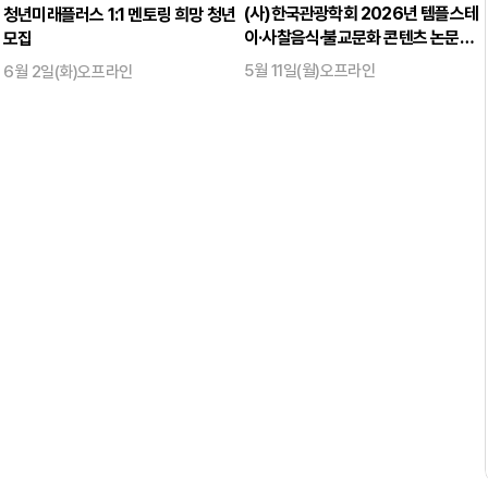
(사)한국관광학회 2026년 템플스테
청년미래플러스 1:1 멘토링 희망 청년
이·사찰음식·불교문화 콘텐츠 논문공
모집
모전
5월 11일(월)
오프라인
6월 2일(화)
오프라인