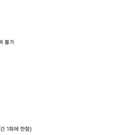
여 불가
간 1회에 한함)