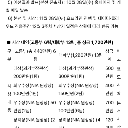
5) 예선결과 발표(본선 진출자) : 10월 28일(수) 홈페이지 및 개
별 메일 발송
6) 본선 및 시상 : 11월 28일(토) 오프라인 진행 및 데이터·클라
우드 진흥주간 12월 3주차 * 상기 일정은 상황에 따라 변동 가능
■ 시상 내역(
고등부 6팀/대학부 13팀, 총 상금 1,720만원)
구
고등부(총 440만원) 6
상금
비
대학부(1,280만원) 13팀
분
팀
계
고
대상(과기부장관상)
대상(과기부장관상)
500
별
200만원(1팀)
300만원(1팀)
만원
도
시
최우수상(NIA 원장상)
최우수상(NIA 원장상)
400
시
상
100만원(1팀)
150만원(2팀)
만원
상
내
우수상(NIA 원장상) 50
우수상(NIA 원장상)
700
본
용
만원(2팀)
100만원(6팀)
만원
선
시
장려상(NIA 원장상) (2
장려상(NIA 원장상) (4
120
상
팀)
팀)
만원