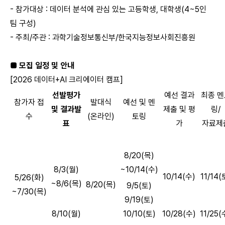
- 참가대상 : 데이터 분석에 관심 있는 고등학생, 대학생(4~5인
팀 구성)
- 주최/주관 : 과학기술정보통신부/한국지능정보사회진흥원
■ 모집 일정 및 안내
[
2026
데이터+AI 크리에이터 캠프]
선발평가
예선 결과
최종 멘
참가자 접
발대식
예선 및 멘
및 결과발
제출 및 평
링/
수
(온라인)
토링
표
가
자료제
8/20(목)
8/3(월)
~10/14(수)
10/14(수)
11/14(
5/26(화)
~8/6(목)
8/20(목)
9/5(토)
~7/30(목)
9/19(토)
8/10(월)
10/10(토)
10/28(수)
11/25(