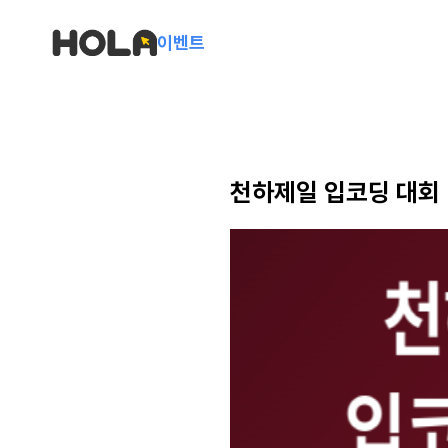
이벤트
천하제일 입코딩 대회