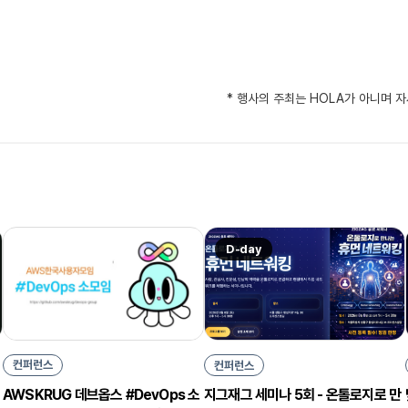
* 행사의 주최는 HOLA가 아니며 
D-day
컨퍼런스
컨퍼런스
AWSKRUG 데브옵스 #DevOps 소
지그재그 세미나 5회 - 온톨로지로 만