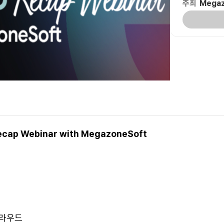
주최
Megaz
Recap Webinar with MegazoneSoft
클라우드