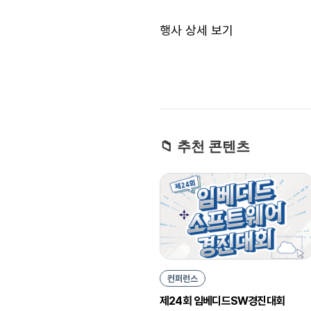
행사 상세 보기
📁 추천 콘텐츠
컨퍼런스
제24회 임베디드SW경진대회