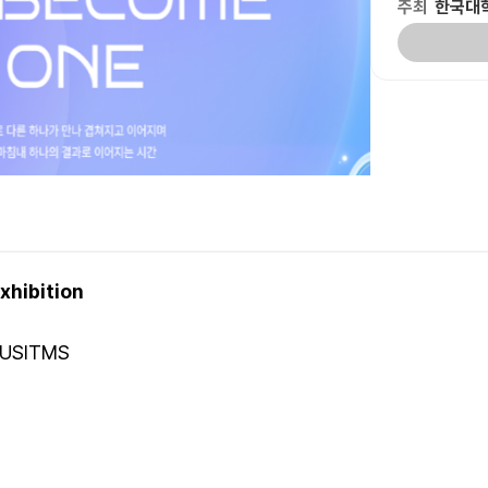
주최
한국대학
hibition
USITMS