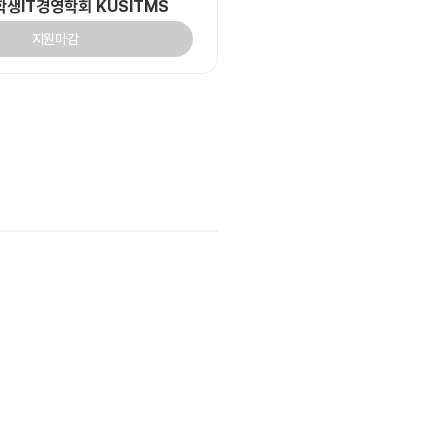
생IT경영학회 KUSITMS
지원마감