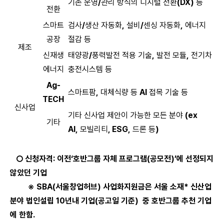
기존 운영
/
관리 방식의 디지털 전환
(DX)
등
전환
스마트
검사
/
생산 자동화
,
설비
/
센싱 자동화
,
에너지
공장
절감 등
제조
신재생
태양광
/
풍력발전 적용 기술
,
발전 모듈
,
전기차
에너지
충전시스템 등
Ag-
스마트팜
,
대체식량 등
AI
접목 기술 등
TECH
신사업
기타 신사업 제안이 가능한 모든 분야
(ex
기타
AI,
모빌리티
, ESG,
드론 등
)
○ 신청자격:
이전‘호반그룹 자체 프로그램(공모전)’에 선정되지
않았던 기업
※
SBA(서울창업허브)
사업화지원금은 서울 소재*
신산업
분야 법인설립
10년내 기업(공고일 기준) 중 호반그룹 추천 기업
에 한함.