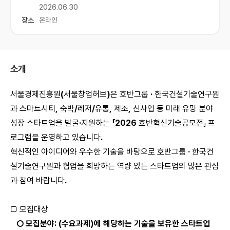
2026.06.30
장소
온라인
소개
서울경제진흥원
(
서울창업허브
)
은 호반그룹
·
한국건설기술연구원
과 스마트시티
,
숙박
/
레저
/
유통
,
제조
,
신사업 등 미래 유망 분야
성장 스타트업을 발굴
·
지원하는
「2026
호반혁신기술공모전」 프
로그램을 운영하고 있습니다
.
혁신적인 아이디어와 우수한 기술을 바탕으로 호반그룹
·
한국건
설기술연구원과 협업을 희망하는 역량 있는 스타트업의 많은 관심
과 참여 바랍니다
.
□ 모집대상
○ 모집분야: (수요과제)에 해당하는 기술을 보유한 스타트업