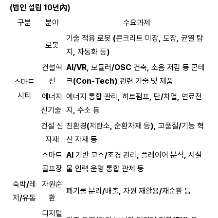
(법인 설립
10년內)
구분
분야
수요과제
기술 적용 로봇
(
콘크리트 미장
,
도장
,
균열 탐
로봇
지
,
자동화 등
)
건설혁
AI/VR,
모듈러
/OSC
건축
,
소음 저감 등 콘테
신
크
(Con-Tech)
관련 기술 및 제품
스마트
시티
에너지
에너지 통합 관리
,
히트펌프
,
단
/
차열
,
연료전
신기술
지
,
수소 등
건설 신
친환경
(
저탄소
,
순환자재 등
),
고품질
/
기능 혁
자재
신 자재 등
스마트
AI
기반 코스
/
조경 관리
,
플레이어 분석
,
시설
골프장
물 인력 운영 통합 관제 등
숙박
/
레
자원순
폐기물 분리
/
배출
,
자원 재활용
/
재순환 등
저
/
유통
환
디지털