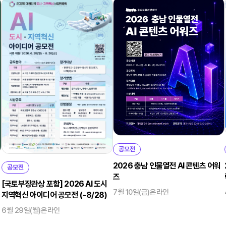
공모전
2026 충남 인물열전 AI 콘텐츠 어워
공모전
즈
[국토부장관상 포함] 2026 AI 도시
7월 10일(금)
온라인
지역혁신 아이디어 공모전 (~8/28)
6월 29일(월)
온라인