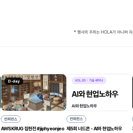
* 행사의 주최는 HOLA가 아니며 
D-day
컨퍼런스
컨퍼런스
제5회 너드콘 - AI와 현업노하우
AWSKRUG 집현전 #jiphyeonjeo