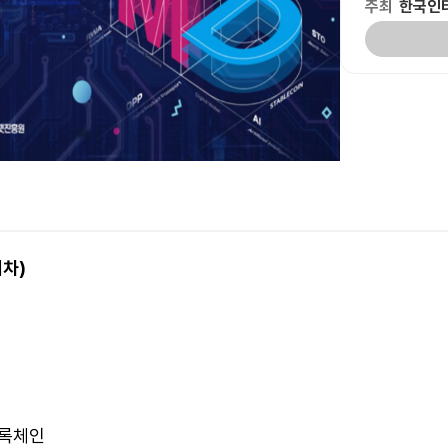
주최
한국인
회차)
블록체인