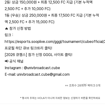
2등: 상금 150,000원 + 최종 12,500 FC 지급 (기본 누적액
2,500 FC + 추가 10,000 FC)
1등 (우승): 상금 250,000원 + 최종 17,500 FC 지급 (기본 누적
액 2,500 FC + 추가 15,000 FC)
🔥 참가 신청 방법
링크 :
https://esports.sooplive.com/gggl/tournament/cubeofficial
프로필 하단 큐브 링크트리 클릭!
[2026 큐챔스] 참가 신청 GGGL 사이트 클릭!
📢 공식 채널
Instagram : @univbroadcast.cube
E-mail: univbroadcast.cube@gmail.com
👀 조회수
28
회
👋 북마크
0
개
* 행사의 주최는 HOLA가 아니며 자세한 정보는 신청하기 버튼을 확인하세요