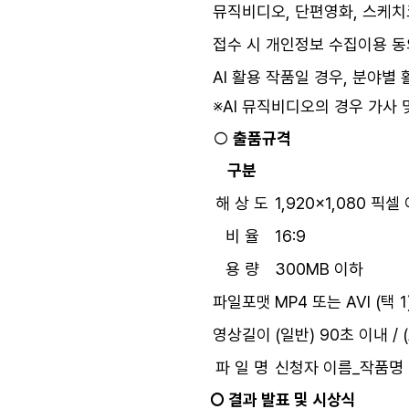
뮤직비디오, 단편영화, 스케치코
접수 시 개인정보 수집이용 동의
AI 활용 작품일 경우, 분야별 
※AI 뮤직비디오의 경우 가사 
○
출품규격
구분
해 상 도
1,920×1,080 픽셀
비 율
16:9
용 량
300MB 이하
파일포맷
MP4 또는 AVI (택 1
영상길이
(일반) 90초 이내 /
파 일 명
신청자 이름_작품명
○ 결과 발표 및 시상식