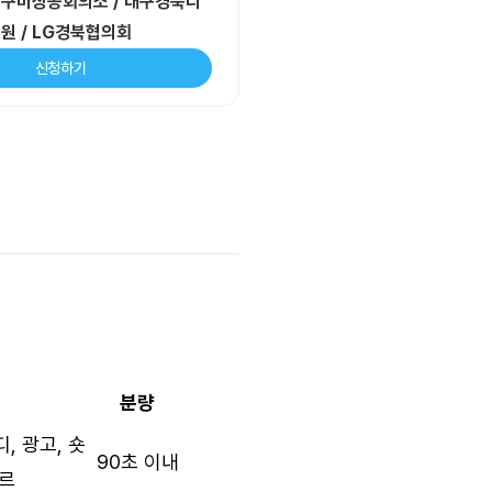
/ 구미상공회의소 / 대구경북디
원 / LG경북협의회
신청하기
분량
, 광고, 숏
90초 이내
장르