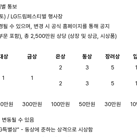
개별 통보
일(토) / LG드림페스티벌 행사장
경될 수 있으며, 변경 시 공식 홈페이지를 통해 공지
문 포함), 총 2,500만원 상당 (상장 및 상금, 시상품)
대상
금상
은상
동상
장려상
2
3
5
1
1
2
3
5
00만원
300만원
100만원
50만원
30만원
1
는 변동될 수 있음
"LG특별상" - 동상에 준하는 상격으로 시상함