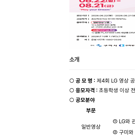
소개
○
공 모 명 :
제4회 LG 영상 공모
○
응모자격 :
초등학생 이상 
○
공모분야
부문
① LG와 
일반영상
② 구미와