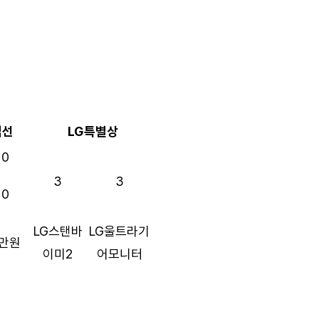
입선
LG특별상
10
3
3
10
LG스탠바
LG울트라기
0만원
이미2
어모니터