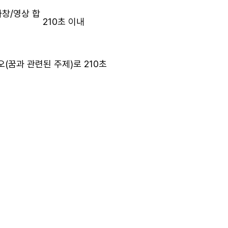
가창/영상 합
210초 이내
오(꿈과 관련된 주제)로 210초