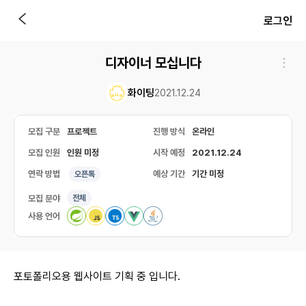
로그인
디자이너 모십니다
화이팅
2021.12.24
모집 구분
프로젝트
진행 방식
온라인
모집 인원
인원 미정
시작 예정
2021.12.24
연락 방법
예상 기간
기간 미정
오픈톡
모집 분야
전체
사용 언어
포토폴리오용 웹사이트 기획 중 입니다.