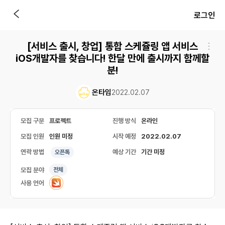
로그인
[서비스 출시, 창업] 통합 스케쥴링 앱 서비스
iOS개발자를 찾습니다! 한달 만에 출시까지 함께할
분!
온타임
2022.02.07
모집 구분
프로젝트
진행 방식
온라인
모집 인원
인원 미정
시작 예정
2022.02.07
연락 방법
예상 기간
기간 미정
오픈톡
모집 분야
전체
사용 언어