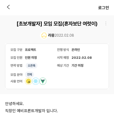
로그인
[초보개발자] 모임 모집ㅤㅤ(혼자보단 여럿이)
라몽
2022.02.08
모집 구분
프로젝트
진행 방식
온라인
모집 인원
인원 미정
시작 예정
2022.02.08
연락 방법
예상 기간
기간 미정
오픈톡
모집 분야
전체
사용 언어
안녕하세요.
직장인 예비프론트개발자 입니다.