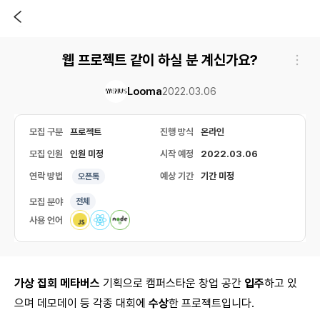
웹 프로젝트 같이 하실 분 계신가요?
Looma
2022.03.06
모집 구분
프로젝트
진행 방식
온라인
모집 인원
인원 미정
시작 예정
2022.03.06
연락 방법
예상 기간
기간 미정
오픈톡
모집 분야
전체
사용 언어
가상 집회 메타버스
기획으로
캠퍼스타운 창업 공간
입주
하고 있
으며 데모데이 등 각종 대회에
수상
한 프로젝트입니다.