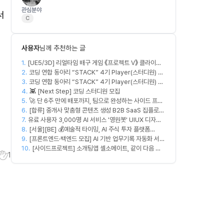
관심분야
서
C
사용자
님께 추천하는 글
1.
[UE5/3D] 리얼타임 배구 게임 《프로젝트 V》 클라이언
2.
트 개발자 모십니다! (3D경기장/175종 애니메이션 보
코딩 연합 동아리 “STACK” 4기 Player(스터디원) 모
3.
유)
집
코딩 연합 동아리 “STACK” 4기 Player(스터디원) 모
4.
집
👾 [Next Step] 코딩 스터디원 모집
5.
🚀 단 6주 만에 배포까지, 팀으로 완성하는 사이드 프로
6.
젝트 [스위프 웹 15기] 🚀
[합류] 중개사 맞춤형 콘텐츠 생성 B2B SaaS 집플로우
7.
유료 사용자 3,000명 AI 서비스 '영원봇' UIUX 디자인
과 함께 하실 멤버를 모집합니다!
8.
팀원 모집
[서울][BE] 💰예술적 타이밍, AI 주식 투자 플랫폼
9.
(Spring)
[프론트엔드·백엔드 모집] AI 기반 업무기록 자동화 서비
10.
스 MVP 개발
[사이드프로젝트] 소개팅앱 셀소메이트, 같이 다음 방
1
향 잡아볼 분 구합니다