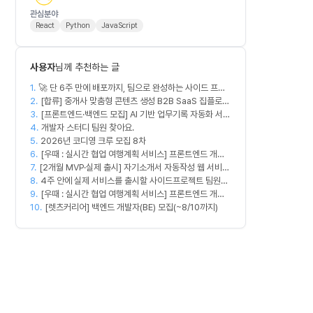
관심분야
React
Python
JavaScript
사용자
님께 추천하는 글
1.
🚀 단 6주 만에 배포까지, 팀으로 완성하는 사이드 프로
2.
젝트 [스위프 웹 15기] 🚀
[합류] 중개사 맞춤형 콘텐츠 생성 B2B SaaS 집플로우
3.
과 함께 하실 멤버를 모집합니다!
[프론트엔드·백엔드 모집] AI 기반 업무기록 자동화 서비
4.
스 MVP 개발
개발자 스터디 팀원 찾아요.
5.
2026년 코디영 크루 모집 8차
6.
[우때 : 실시간 협업 여행계획 서비스] 프론트엔드 개발
7.
[2개월 MVP·실제 출시] 자기소개서 자동작성 웹 서비스
자 팀원을 모집합니다
8.
디자이너·프론트엔드·백엔드·AI 엔지니어 모집
4주 안에 실제 서비스를 출시할 사이드프로젝트 팀원을
9.
모집합니다
[우때 : 실시간 협업 여행계획 서비스] 프론트엔드 개발
10.
자 팀원을 모집합니다
[렛츠커리어] 백엔드 개발자(BE) 모집(~8/10까지)