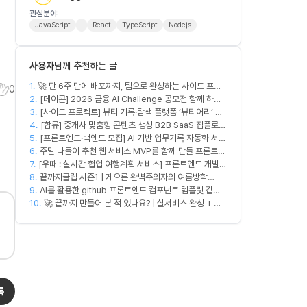
관심분야
JavaScript
React
TypeScript
Nodejs
사용자
님께 추천하는 글
1.
🚀 단 6주 만에 배포까지, 팀으로 완성하는 사이드 프로
0
2.
젝트 [스위프 웹 15기] 🚀
[데이콘] 2026 금융 AI Challenge 공모전 함께 하실
3.
프론트엔드, 백엔드, 디자이너 구합니다!
[사이드 프로젝트] 뷰티 기록·탐색 플랫폼 ‘뷰티어리’ 디
4.
자이너·프론트엔드·백엔드 팀원을 모집합니다
[합류] 중개사 맞춤형 콘텐츠 생성 B2B SaaS 집플로우
5.
[프론트엔드·백엔드 모집] AI 기반 업무기록 자동화 서비
과 함께 하실 멤버를 모집합니다!
6.
스 MVP 개발
주말 나들이 추천 웹 서비스 MVP를 함께 만들 프론트엔
7.
[우때 : 실시간 협업 여행계획 서비스] 프론트엔드 개발자
드/디자이너 모집합니다
8.
팀원을 모집합니다
끝까지클럽 시즌1 | 게으른 완벽주의자의 여름방학
9.
(~8/14)
AI를 활용한 github 프론트엔드 컴포넌트 템플릿 같이
10.
만드실분
🚀 끝까지 만들어 본 적 있나요? | 실서비스 완성 + 수
익 창출 모임 💰
록