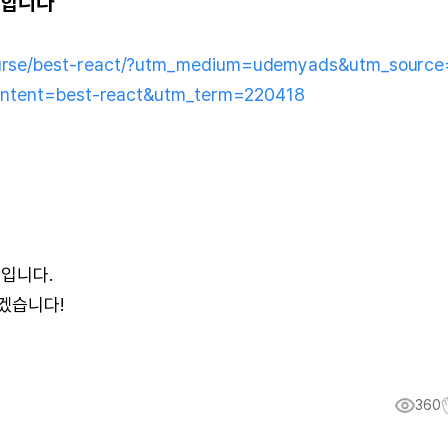
고합니다
urse/best-react/?utm_medium=udemyads&utm_source
ontent=best-react&utm_term=220418
중입니다.
겠습니다!
360