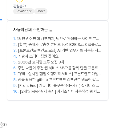
관심분야
JavaScript
React
=
사용자
님께 추천하는 글
1.
🚀 단 6주 만에 배포까지, 팀으로 완성하는 사이드 프로
2.
젝트 [스위프 웹 15기] 🚀
[합류] 중개사 맞춤형 콘텐츠 생성 B2B SaaS 집플로우
3.
과 함께 하실 멤버를 모집합니다!
[프론트엔드·백엔드 모집] AI 기반 업무기록 자동화 서비
4.
스 MVP 개발
개발자 스터디 팀원 찾아요.
5.
2026년 코디영 크루 모집 8차
6.
주말 나들이 추천 웹 서비스 MVP를 함께 만들 프론트엔
7.
[우때 : 실시간 협업 여행계획 서비스] 프론트엔드 개발자
드/디자이너 모집합니다
8.
팀원을 모집합니다
AI를 활용한 github 프론트엔드 컴포넌트 템플릿 같이
9.
만드실분
[Front End] 커뮤니티 플랫폼 '쉬는시간', 실서비스 출
10.
시 목표
[2개월 MVP·실제 출시] 자기소개서 자동작성 웹 서비
스 디자이너·프론트엔드·백엔드·AI 엔지니어 모집
0