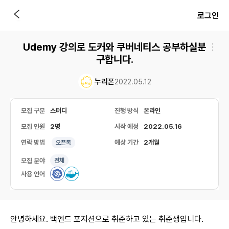
로그인
Udemy 강의로 도커와 쿠버네티스 공부하실분
구합니다.
누리폰
2022.05.12
모집 구분
스터디
진행 방식
온라인
모집 인원
2명
시작 예정
2022.05.16
연락 방법
예상 기간
2개월
오픈톡
모집 분야
전체
사용 언어
안녕하세요. 백엔드 포지션으로 취준하고 있는 취준생입니다.