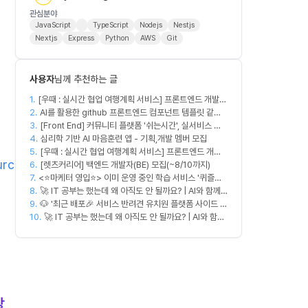
관심분야
JavaScript
TypeScript
Nodejs
Nestjs
Nextjs
Express
Python
AWS
Git
사용자
님께 추천하는 글
1.
[우때 : 실시간 협업 여행계획 서비스] 프론트엔드 개발자
2.
팀원을 모집합니다
AI를 활용한 github 프론트엔드 컴포넌트 템플릿 같이
3.
만드실분
[Front End] 커뮤니티 플랫폼 '쉬는시간', 실서비스 출
4.
시 목표
심리학 기반 AI 마음훈련 앱 - 기획,개발 멤버 모집
5.
[우때 : 실시간 협업 여행계획 서비스] 프론트엔드 개발
urc
6.
자 팀원을 모집합니다
[렛츠커리어] 백엔드 개발자(BE) 모집(~8/10까지)
7.
<⭐마케터 영입⭐> 이미 운영 중인 학습 서비스 '퀴즐리',
8.
함께 키워갈 마케터를 찾습니다
🚀 IT 공부는 했는데 왜 아직도 안 될까요? | AI와 함께
9.
실무 중심 IT 모임 🤖
🐶 '최근 배포🎉 서비스 반려견 유치원 플랫폼 사이드 프
10.
로젝트' 충원
🚀 IT 공부는 했는데 왜 아직도 안 될까요? | AI와 함께
실무 중심 IT 모임 🤖