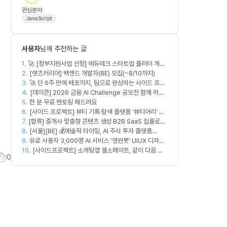
관심분야
JavaScript
사용자
님께 추천하는 글
1.
🚀 [정부지원사업 선정] 에듀테크 스타트업 플러터 개발
2.
자를 모십니다!
[렛츠커리어] 백엔드 개발자(BE) 모집(~8/10까지)
3.
🚀 단 6주 만에 배포까지, 팀으로 완성하는 사이드 프로
4.
젝트 [스위프 웹 15기] 🚀
[데이콘] 2026 금융 AI Challenge 공모전 함께 하실
5.
한 분 무료 멘토링 해드려요
프론트엔드, 백엔드, 디자이너 구합니다!
6.
[사이드 프로젝트] 뷰티 기록·탐색 플랫폼 ‘뷰티어리’ 디
7.
[합류] 중개사 맞춤형 콘텐츠 생성 B2B SaaS 집플로우
자이너·프론트엔드·백엔드 팀원을 모집합니다
8.
과 함께 하실 멤버를 모집합니다!
[서울][BE] 💰예술적 타이밍, AI 주식 투자 플랫폼
9.
(Spring)
유료 사용자 3,000명 AI 서비스 '영원봇' UIUX 디자인
10.
팀원 모집
[사이드프로젝트] 소개팅앱 셀소메이트, 같이 다음 방
0
향 잡아볼 분 구합니다