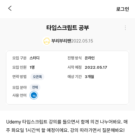
로그인
타입스크립트 공부
부리부리맨
2022.05.15
모집 구분
스터디
진행 방식
온라인
모집 인원
1명
시작 예정
2022.05.17
연락 방법
예상 기간
3개월
오픈톡
모집 분야
전체
사용 언어
Udemy 타입스크립트 강의를 들으면서 함께 의견 나누어봐요. 매
주 화요일 1시간씩 할 예정이에요. 강의 따라가면서 질문해봐요!