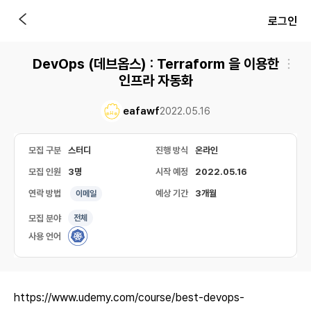
로그인
DevOps (데브옵스) : Terraform 을 이용한
인프라 자동화
eafawf
2022.05.16
모집 구분
스터디
진행 방식
온라인
모집 인원
3명
시작 예정
2022.05.16
연락 방법
예상 기간
3개월
이메일
모집 분야
전체
사용 언어
https://www.udemy.com/course/best-devops-