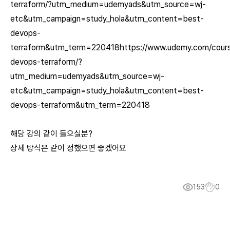
terraform/?utm_medium=udemyads&utm_source=wj-
etc&utm_campaign=study_hola&utm_content=best-
devops-
terraform&utm_term=220418https://www.udemy.com/cour
devops-terraform/?
utm_medium=udemyads&utm_source=wj-
etc&utm_campaign=study_hola&utm_content=best-
devops-terraform&utm_term=220418
해당 강의 같이 들으실분?
상세 방식은 같이 정했으면 좋겠어요
153
0