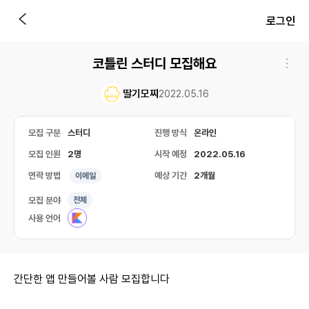
로그인
코틀린 스터디 모집해요
딸기모찌
2022.05.16
모집 구분
스터디
진행 방식
온라인
모집 인원
2명
시작 예정
2022.05.16
연락 방법
예상 기간
2개월
이메일
모집 분야
전체
사용 언어
간단한 앱 만들어볼 사람 모집합니다