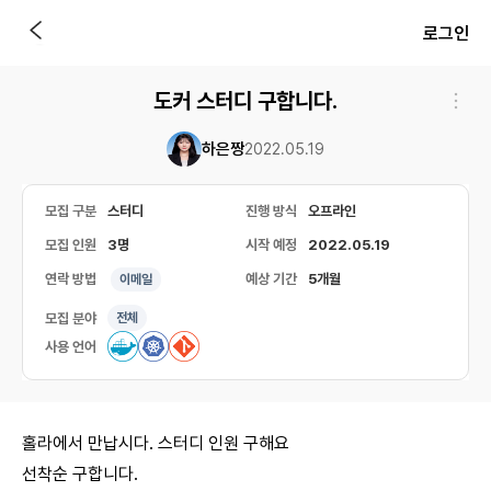
로그인
도커 스터디 구합니다.
하은짱
2022.05.19
모집 구분
스터디
진행 방식
오프라인
모집 인원
3명
시작 예정
2022.05.19
연락 방법
예상 기간
5개월
이메일
모집 분야
전체
사용 언어
홀라에서 만납시다. 스터디 인원 구해요
선착순 구합니다.