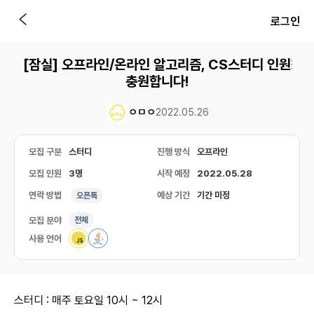
로그인
[잠실] 오프라인/온라인 알고리즘, CS스터디 인원
충원합니다!
ㅇㅁㅇ
2022.05.26
모집 구분
스터디
진행 방식
오프라인
모집 인원
3명
시작 예정
2022.05.28
연락 방법
예상 기간
기간 미정
오픈톡
모집 분야
전체
사용 언어
스터디 : 매주 토요일 10시 ~ 12시