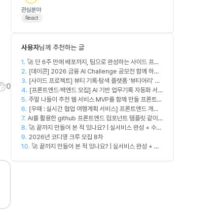
관심분야
React
사용자
님께 추천하는 글
1.
🚀 단 6주 만에 배포까지, 팀으로 완성하는 사이드 프로
2.
젝트 [스위프 웹 15기] 🚀
[데이콘] 2026 금융 AI Challenge 공모전 함께 하실
3.
프론트엔드, 백엔드, 디자이너 구합니다!
[사이드 프로젝트] 뷰티 기록·탐색 플랫폼 ‘뷰티어리’ 디
0
4.
자이너·프론트엔드·백엔드 팀원을 모집합니다
[프론트엔드·백엔드 모집] AI 기반 업무기록 자동화 서비
5.
주말 나들이 추천 웹 서비스 MVP를 함께 만들 프론트엔
스 MVP 개발
6.
드/디자이너 모집합니다
[우때 : 실시간 협업 여행계획 서비스] 프론트엔드 개발
7.
AI를 활용한 github 프론트엔드 컴포넌트 템플릿 같이
자 팀원을 모집합니다
8.
만드실분
🚀 끝까지 만들어 본 적 있나요? | 실서비스 완성 + 수익
9.
창출 모임 💰
2026년 코디영 크루 모집 8차
10.
🚀 끝까지 만들어 본 적 있나요? | 실서비스 완성 + 수
익 창출 모임 💰