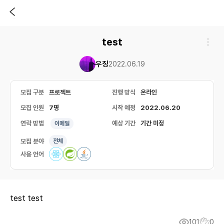
test
우징
2022.06.19
모집 구분
프로젝트
진행 방식
온라인
모집 인원
7명
시작 예정
2022.06.20
연락 방법
예상 기간
기간 미정
이메일
모집 분야
전체
사용 언어
test test
101
0