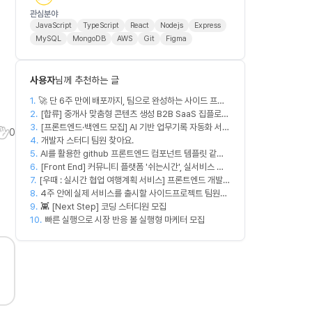
관심분야
JavaScript
TypeScript
React
Nodejs
Express
MySQL
MongoDB
AWS
Git
Figma
사용자
님께 추천하는 글
1.
🚀 단 6주 만에 배포까지, 팀으로 완성하는 사이드 프로
2.
젝트 [스위프 웹 15기] 🚀
[합류] 중개사 맞춤형 콘텐츠 생성 B2B SaaS 집플로우
3.
과 함께 하실 멤버를 모집합니다!
[프론트엔드·백엔드 모집] AI 기반 업무기록 자동화 서비
0
4.
스 MVP 개발
개발자 스터디 팀원 찾아요.
5.
AI를 활용한 github 프론트엔드 컴포넌트 템플릿 같이
6.
만드실분
[Front End] 커뮤니티 플랫폼 '쉬는시간', 실서비스 출
7.
[우때 : 실시간 협업 여행계획 서비스] 프론트엔드 개발자
시 목표
8.
팀원을 모집합니다
4주 안에 실제 서비스를 출시할 사이드프로젝트 팀원을
9.
모집합니다
👾 [Next Step] 코딩 스터디원 모집
10.
빠른 실행으로 시장 반응 볼 실행형 마케터 모집