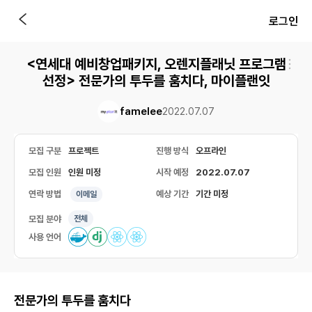
로그인
<연세대 예비창업패키지, 오렌지플래닛 프로그램
선정> 전문가의 투두를 훔치다, 마이플랜잇
famelee
2022.07.07
모집 구분
프로젝트
진행 방식
오프라인
모집 인원
인원 미정
시작 예정
2022.07.07
연락 방법
예상 기간
기간 미정
이메일
모집 분야
전체
사용 언어
전문가의 투두를 훔치다