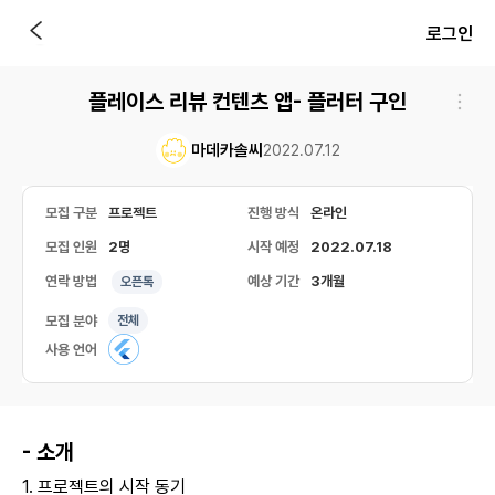
로그인
플레이스 리뷰 컨텐츠 앱- 플러터 구인
마데카솔씨
2022.07.12
모집 구분
프로젝트
진행 방식
온라인
모집 인원
2명
시작 예정
2022.07.18
연락 방법
예상 기간
3개월
오픈톡
모집 분야
전체
사용 언어
- 소개
1. 프로젝트의 시작 동기