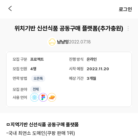
로그인
위치기반 신선식품 공동구매 플랫폼(추가충원)
냠냠잉
2022.07.18
모집 구분
프로젝트
진행 방식
온라인
모집 인원
4명
시작 예정
2022.11.20
연락 방법
예상 기간
3개월
오픈톡
모집 분야
전체
사용 언어
ㅁ지역기반 신선식품 공동구매 플랫폼
-국내 최연소 도매인(쿠팡 판매 1위)