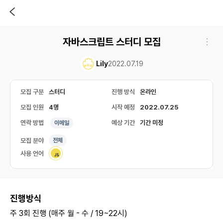
자바스크립트 스터디 모집
Lily
2022.07.19
모집 구분
스터디
진행 방식
온라인
모집 인원
4명
시작 예정
2022.07.25
연락 방법
예상 기간
기간 미정
이메일
모집 분야
전체
사용 언어
진행방식
주 3회 진행 (매주 월 - 수 / 19~22시)