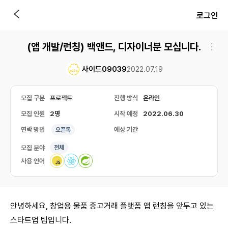
로그인
(앱 개발/런칭) 백앤드, 디자이너분 모십니다.
사이드09039
2022.07.19
모집 구분
프로젝트
진행 방식
온라인
모집 인원
2명
시작 예정
2022.06.30
연락 방법
예상 기간
오픈톡
모집 분야
전체
사용 언어
안녕하세요, 창업용 물품 중고거래 플랫폼 앱 런칭을 앞두고 있는
스타트업 팀입니다.