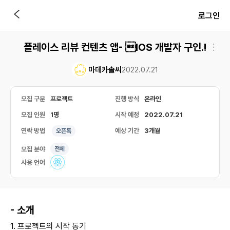
로그인
플레이스 리뷰 컨텐츠 앱- IOS 개발자 구인.!
마데카솔씨
2022.07.21
모집 구분
프로젝트
진행 방식
온라인
모집 인원
1명
시작 예정
2022.07.21
연락 방법
예상 기간
3개월
오픈톡
모집 분야
전체
사용 언어
- 소개
1. 프로젝트의 시작 동기