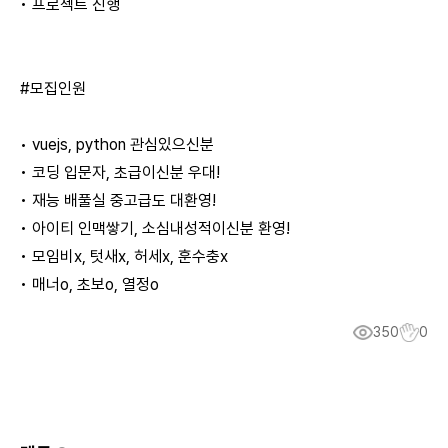
• 프로젝트 진행
#모집인원
• vuejs, python 관심있으신분
• 코딩 입문자, 초급이신분 우대!
• 재능 배풀실 중고급도 대환영!
• 아이티 인맥쌓기, 소심내성적이신분 환영!
• 모임비x, 텃새x, 허세x, 훈수충x
• 매너o, 초보o, 열정o
350
0