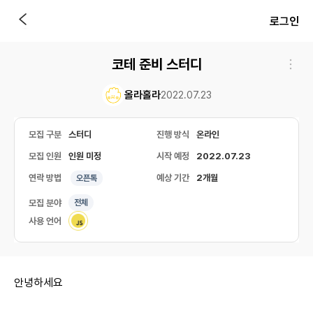
로그인
코테 준비 스터디
올라홀라
2022.07.23
모집 구분
스터디
진행 방식
온라인
모집 인원
인원 미정
시작 예정
2022.07.23
연락 방법
예상 기간
2개월
오픈톡
모집 분야
전체
사용 언어
안녕하세요