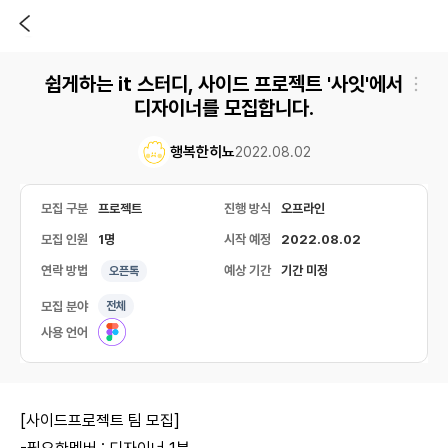
쉽게하는 it 스터디, 사이드 프로젝트 '사잇'에서
디자이너를 모집합니다.
행복한히뇨
2022.08.02
모집 구분
프로젝트
진행 방식
오프라인
모집 인원
1명
시작 예정
2022.08.02
연락 방법
예상 기간
기간 미정
오픈톡
모집 분야
전체
사용 언어
[사이드프로젝트 팀 모집]