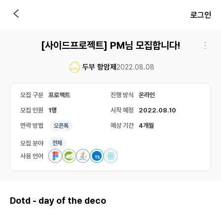
로그인
[사이드프로젝트] PM님 모집합니다!
두부 항암제
2022.08.08
모집 구분
프로젝트
진행 방식
온라인
모집 인원
1명
시작 예정
2022.08.10
연락 방법
예상 기간
4개월
오픈톡
모집 분야
전체
사용 언어
Dotd - day of the deco