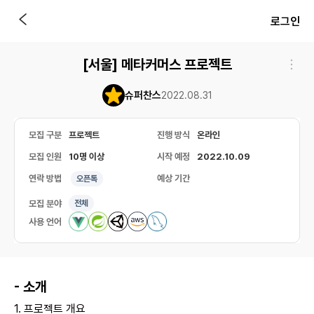
로그인
[서울] 메타커머스 프로젝트
슈퍼찬스
2022.08.31
모집 구분
프로젝트
진행 방식
온라인
모집 인원
10명 이상
시작 예정
2022.10.09
연락 방법
예상 기간
오픈톡
모집 분야
전체
사용 언어
- 소개
1. 프로젝트 개요