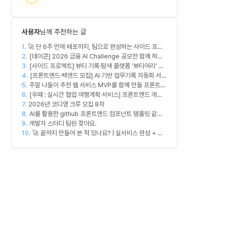
사용자
님께 추천하는 글
1.
🚀 단 6주 만에 배포까지, 팀으로 완성하는 사이드 프로
2.
젝트 [스위프 웹 15기] 🚀
[데이콘] 2026 금융 AI Challenge 공모전 함께 하실
3.
프론트엔드, 백엔드, 디자이너 구합니다!
[사이드 프로젝트] 뷰티 기록·탐색 플랫폼 ‘뷰티어리’ 디
4.
자이너·프론트엔드·백엔드 팀원을 모집합니다
[프론트엔드·백엔드 모집] AI 기반 업무기록 자동화 서비
5.
주말 나들이 추천 웹 서비스 MVP를 함께 만들 프론트엔
스 MVP 개발
6.
드/디자이너 모집합니다
[우때 : 실시간 협업 여행계획 서비스] 프론트엔드 개발
7.
2026년 코디영 크루 모집 8차
자 팀원을 모집합니다
8.
AI를 활용한 github 프론트엔드 컴포넌트 템플릿 같이
9.
만드실분
개발자 스터디 팀원 찾아요.
10.
🚀 끝까지 만들어 본 적 있나요? | 실서비스 완성 + 수
익 창출 모임 💰