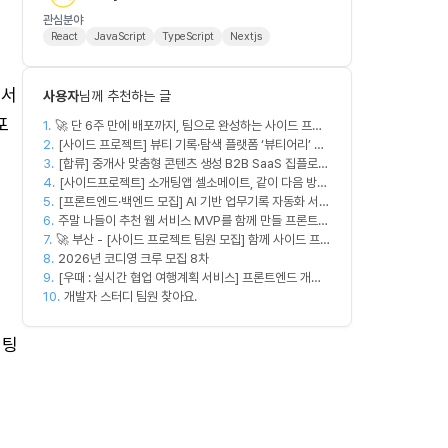
관심분야
React
JavaScript
TypeScript
Nextjs
 서
사용자
님께 추천하는 글
포
1.
🚀 단 6주 만에 배포까지, 팀으로 완성하는 사이드 프로
2.
젝트 [스위프 웹 15기] 🚀
[사이드 프로젝트] 뷰티 기록·탐색 플랫폼 ‘뷰티어리’ 디
3.
자이너·프론트엔드·백엔드 팀원을 모집합니다
[합류] 중개사 맞춤형 콘텐츠 생성 B2B SaaS 집플로우
4.
과 함께 하실 멤버를 모집합니다!
[사이드프로젝트] 소개팅앱 셀소메이트, 같이 다음 방향
5.
[프론트엔드·백엔드 모집] AI 기반 업무기록 자동화 서비
잡아볼 분 구합니다
6.
스 MVP 개발
주말 나들이 추천 웹 서비스 MVP를 함께 만들 프론트엔
7.
🚀 부산 - [사이드 프로젝트 팀원 모집] 함께 사이드 프로
드/디자이너 모집합니다
8.
젝트 진행할 팀원 모집합니다. 🚀
2026년 코디영 크루 모집 8차
9.
[우때 : 실시간 협업 여행계획 서비스] 프론트엔드 개발
10.
자 팀원을 모집합니다
개발자 스터디 팀원 찾아요.
미팅