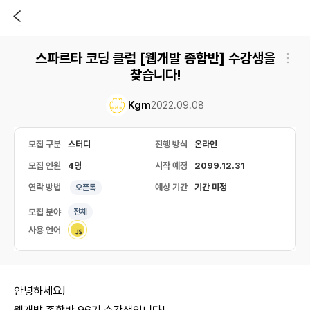
스파르타 코딩 클럽 [웹개발 종합반] 수강생을
찾습니다!
Kgm
2022.09.08
모집 구분
스터디
진행 방식
온라인
모집 인원
4명
시작 예정
2099.12.31
연락 방법
예상 기간
기간 미정
오픈톡
모집 분야
전체
사용 언어
안녕하세요!