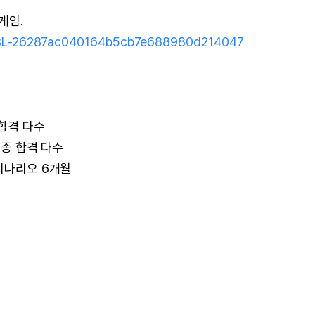
게임.
ite/BL-26287ac040164b5cb7e688980d214047
 합격 다수
최종 합격 다수
 시나리오 6개월