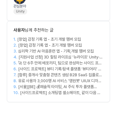
관심분야
Unity
사용자
님께 추천하는 글
1.
[창업] 감정 기록 앱 - 초기 개발 멤버 모집
2.
[창업] 감정 기록 앱 - 초기 개발 멤버 모집
3.
심리학 기반 AI 마음훈련 앱 - 기획,개발 멤버 모집
4.
[지원사업 선정] 3D 힐링 라이프심 '뉴라이프' Unity·서
5.
🚀 단 6주 만에 배포까지, 팀으로 완성하는 사이드 프로
버 개발자 모집 🎮
6.
젝트 [스위프 웹 15기] 🚀
[사이드 프로젝트] 뷰티 기록·탐색 플랫폼 ‘뷰티어리’ 디
7.
[합류] 중개사 맞춤형 콘텐츠 생성 B2B SaaS 집플로우
자이너·프론트엔드·백엔드 팀원을 모집합니다
8.
과 함께 하실 멤버를 모집합니다!
유료 사용자 3,000명 AI 서비스 '영원봇' UIUX 디자인
9.
팀원 모집
[서울][BE] 💰예술적 타이밍, AI 주식 투자 플랫폼
10.
(Spring)
[사이드프로젝트] 소개팅앱 셀소메이트, 같이 다음 방
향 잡아볼 분 구합니다