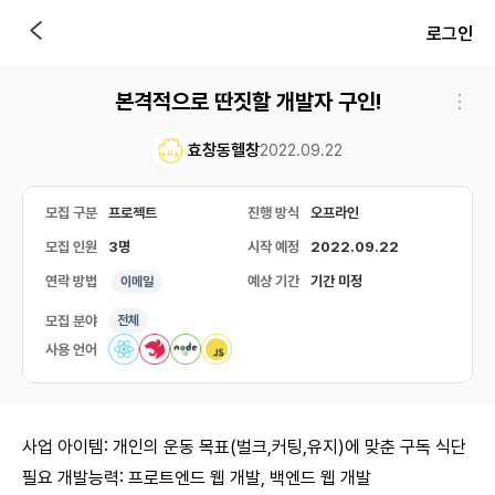
로그인
본격적으로 딴짓할 개발자 구인!
효창동헬창
2022.09.22
모집 구분
프로젝트
진행 방식
오프라인
모집 인원
3명
시작 예정
2022.09.22
연락 방법
예상 기간
기간 미정
이메일
모집 분야
전체
사용 언어
사업 아이템: 개인의 운동 목표(벌크,커팅,유지)에 맞춘 구독 식단
필요 개발능력: 프로트엔드 웹 개발, 백엔드 웹 개발