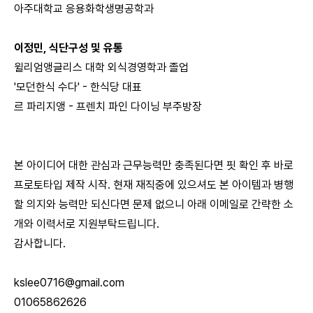
아주대학교 응용화학생명공학과
이정민, 식단구성 및 유통
윌리엄앵글리스 대학 외식경영학과 졸업
'모던한식 수다' - 한식당 대표
르 파리지앵 - 프렌치 파인 다이닝 부주방장
본 아이디어 대한 관심과 근무능력만 충족된다면 핏 확인 후 바로
프로토타입 제작 시작. 현재 재직중에 있으셔도 본 아이템과 병행
할 의지와 능력만 되신다면 문제 없으니 아래 이메일로 간략한 소
개와 이력서로 지원부탁드립니다.
감사합니다.
kslee0716@gmail.com
01065862626