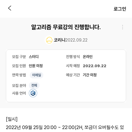
로그인
알고리즘 무료강의 진행합니다.
코리니
2022.09.22
모집 구분
스터디
진행 방식
온라인
모집 인원
인원 미정
시작 예정
2022.09.22
연락 방법
예상 기간
기간 미정
이메일
모집 분야
전체
사용 언어
[일시]
2022년 09월 25일 20:00 ~ 22:00(2H, 쪼금더 오버될수도 있