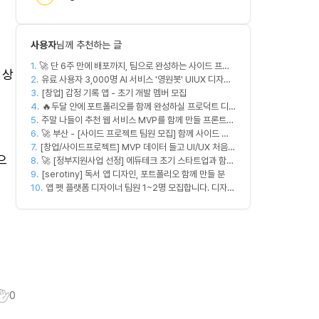
사용자
님께 추천하는 글
1.
🚀 단 6주 만에 배포까지, 팀으로 완성하는 사이드 프로
 상
2.
젝트 [스위프 웹 15기] 🚀
유료 사용자 3,000명 AI 서비스 '영원봇' UIUX 디자인
3.
팀원 모집
[창업] 감정 기록 앱 - 초기 개발 멤버 모집
4.
🔥두달 안에 포트폴리오를 함께 완성하실 프로덕트 디
5.
주말 나들이 추천 웹 서비스 MVP를 함께 만들 프론트엔
자이너를 찾습니다!🔥
6.
드/디자이너 모집합니다
🚀 부산 - [사이드 프로젝트 팀원 모집] 함께 사이드 프
7.
[창업/사이드프로젝트] MVP 데이터 들고 UI/UX 처음부
로젝트 진행할 팀원 모집합니다. 🚀
으
8.
터 다시 짤 'PM 겸 프로덕트 디자이너' 구합니다
🚀 [정부지원사업 선정] 에듀테크 초기 스타트업과 함께
9.
할 디자이너/기획자/마케터 크루 모집합니다!
[serotiny] 독서 앱 디자인, 포트폴리오 함께 만들 분
10.
앱 펫 플랫폼 디자이너 팀원 1~2명 모집합니다. 디자인
범위는 한분씩 아바타 디자인,앱 디자인 맡습니다 혼자
서 둘다 하셔도 합니다!
0